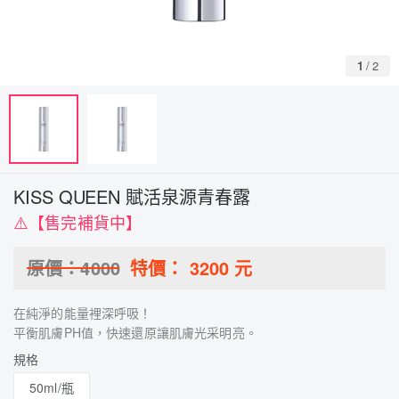
1
/
2
KISS QUEEN 賦活泉源青春露
⚠️【售完補貨中】
原價：
4000
特價：
3200
元
在純淨的能量裡深呼吸！
平衡肌膚PH值，快速還原讓肌膚光采明亮。
規格
50ml/瓶