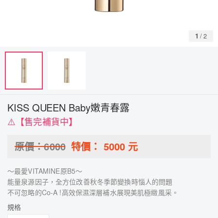
1
/
2
KISS QUEEN Baby嫩青春露
⚠️【售完補貨中】
原價：
6000
特價：
5000
元
～最愛VITAMINE原B5～
能量泉源因子，全方位改善秋冬季節變換時惱人的問題
不可忽略的Co-A !高效保濕深層補水展現美肌極緻風采。
規格