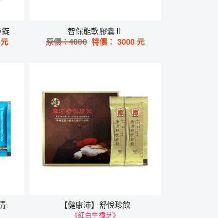
の錠
智保能軟膠囊Ⅱ
元
原價：
4000
特價：
3000
元
清
【健康沛】舒悅珍飲
《紅白牛樟芝》