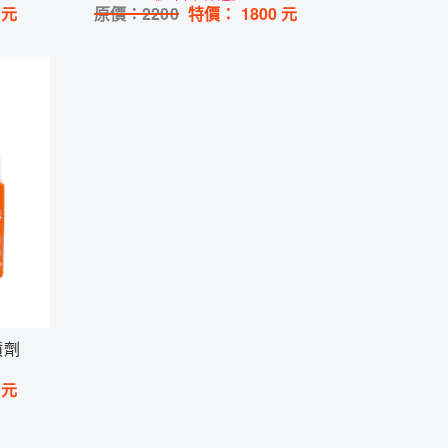
元
原價：
2200
特價：
1800
元
噴劑
元