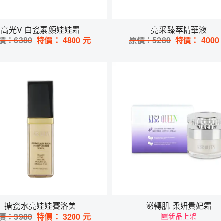
高光V 白瓷素顏娃娃霜
亮采臻萃精華液
價：
6380
特價：
4800
元
原價：
5280
特價：
4000
搪瓷水亮娃娃賽洛美
泌轉肌 柔妍貴妃霜
價：
3980
特價：
3200
元
🆕新品上架