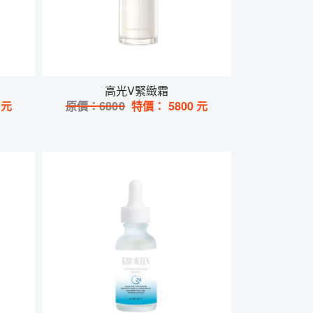
高光V緊緻霜
元
原價：
6800
特價：
5800
元