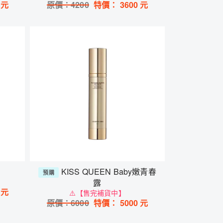
元
原價：
4200
特價：
3600
元
KISS QUEEN Baby嫩青春
預購
露
元
⚠️【售完補貨中】
原價：
6000
特價：
5000
元