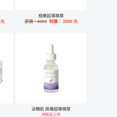
極嫩超導精華
元
原價：
4000
特價：
2500
元
泌轉肌 極嫩超導精華
🆕新品上架