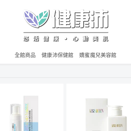
全館商品
健康沛保健館
嬌蜜魔兒美容館