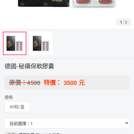
1
/
2
德國-秘攝保軟膠囊
原價：
4500
特價：
3500
元
規格
60粒/盒