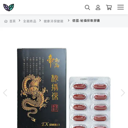
德國-秘攝保軟膠囊
首頁
全館商品
健康沛保健館