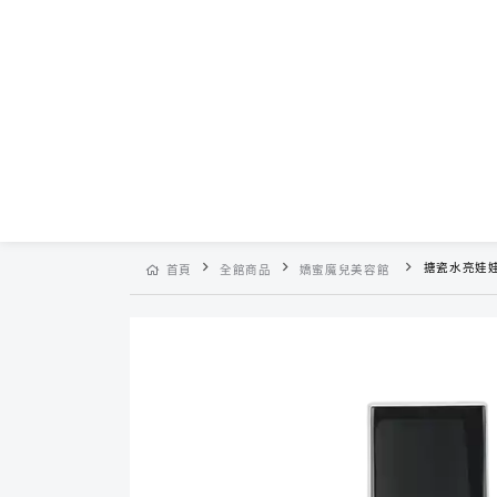
搪瓷水亮娃
首頁
全館商品
嬌蜜魔兒美容館