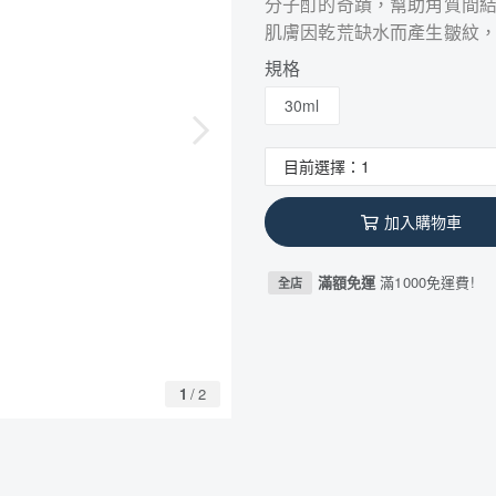
分子酊的奇蹟，幫助角質間
肌膚因乾荒缺水而產生皺紋
規格
30ml
加入購物車
滿額免運
滿1000免運費!
全店
1
/
2