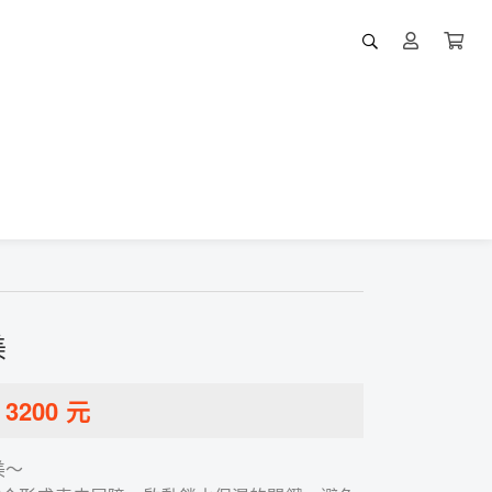
美
：
3200
元
美～