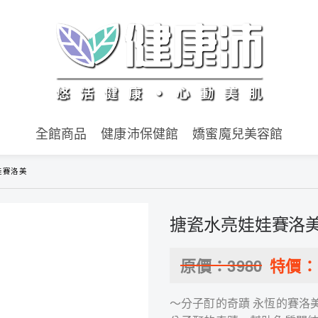
全館商品
健康沛保健館
嬌蜜魔兒美容館
娃賽洛美
搪瓷水亮娃娃賽洛
原價：
3980
特價
～分子酊的奇蹟 永恆的賽洛